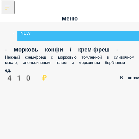
Меню
NEW
- Морковь конфи / крем-фреш -
Нежный крем-фреш с морковью томленной в сливочном
масле, апельсиновым гелем и морковным бербланом
ед.
410 ₽
В корзи