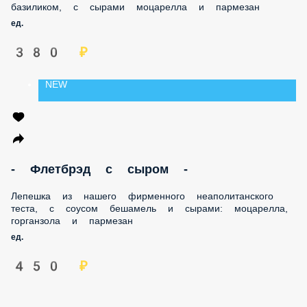
моцарелла и пармезан
ед.
380 ₽
NEW
- Флетбрэд с сыром -
Лепешка из нашего фирменного неаполитанского теста, с
соусом бешамель и сырами: моцарелла, горганзола и
пармезан
ед.
450 ₽