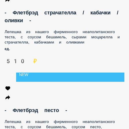
- Флетбрэд страчателла / кабачки /
оливки -
Лепешка из нашего фирменного неаполитанского теста, с
соусом бешамель, сырами моцарелла и страчателла,
кабачками и оливками
ед.
510 ₽
NEW
- Флетбрэд песто -
Лепешка из нашего фирменного неаполитанского теста, с
соусом бешамель, соусом песто, базиликом, с сырами