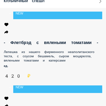
КЛУБНИЧНЫЙ СПЕШЛ
NEW
- Флетбрэд с вялеными томатами -
Лепешка из нашего фирменного неаполитанского теста, с
соусом бешамель, сыром моцарелла, вялеными томатами
и каперсами
ед.
420 ₽
NEW