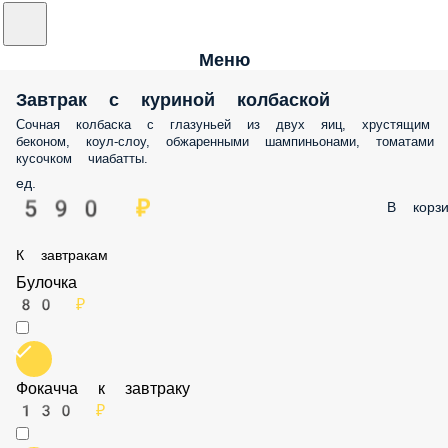
Меню
Завтрак с куриной колбаской
Сочная колбаска с глазуньей из двух яиц, хрустящим беконом, коул-
слоу, обжаренными шампиньонами, томатами и кусочком чиабатт
ед.
590 ₽
В корз
К завтракам
Булочка
80 ₽
Фокачча к завтраку
130 ₽