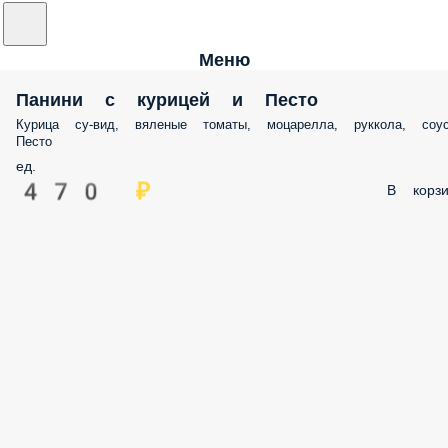
Меню
Панини с курицей и Песто
Курица су-вид, вяленые томаты, моцарелла, руккола, соу
Песто
ед.
470 ₽
В корзи